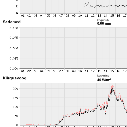
koguhulk
Sademed
0.00 mm
keskmine
Kiirgusvoog
2
40 W/m