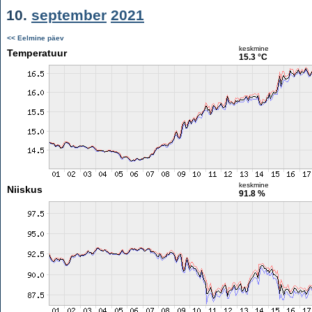
10.
september
2021
<< Eelmine päev
keskmine
Temperatuur
15.3 °C
keskmine
Niiskus
91.8 %