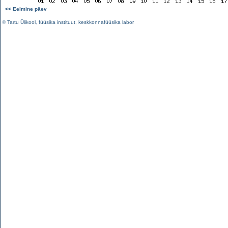
<< Eelmine päev
©
Tartu Ülikool
,
füüsika instituut
,
keskkonnafüüsika labor