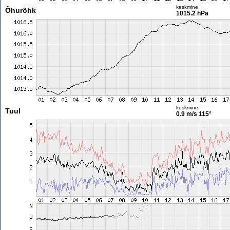
keskmine
Õhurõhk
1015.2 hPa
keskmine
Tuul
0.9 m/s
115°