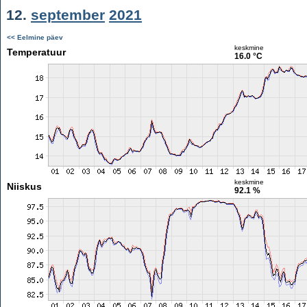
12.
september
2021
<< Eelmine päev
keskmine
Temperatuur
16.0 °C
keskmine
Niiskus
92.1 %