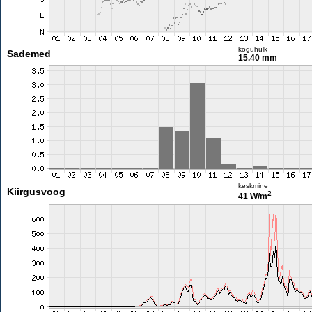
koguhulk
Sademed
15.40 mm
keskmine
Kiirgusvoog
2
41 W/m