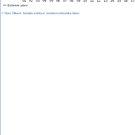
<< Eelmine päev
©
Tartu Ülikool
,
füüsika instituut
,
keskkonnafüüsika labor