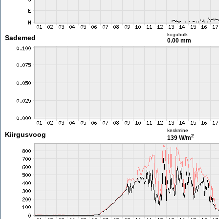
koguhulk
Sademed
0.00 mm
keskmine
Kiirgusvoog
2
139 W/m