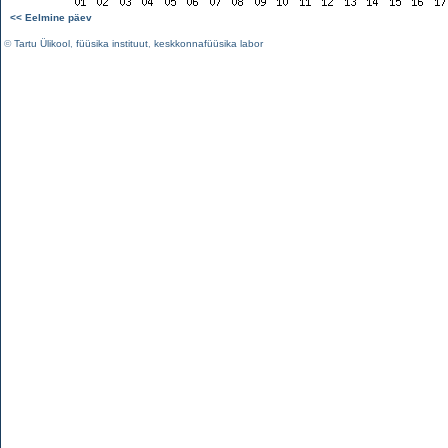
<< Eelmine päev
©
Tartu Ülikool
,
füüsika instituut
,
keskkonnafüüsika labor