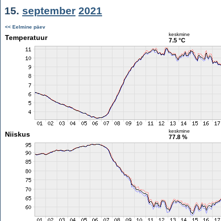
15.
september
2021
<< Eelmine päev
keskmine
Temperatuur
7.5 °C
keskmine
Niiskus
77.8 %