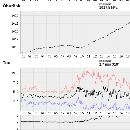
keskmine
Õhurõhk
1017.5 hPa
keskmine
Tuul
2.7 m/s
319°