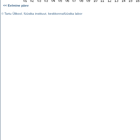
<< Eelmine päev
©
Tartu Ülikool
,
füüsika instituut
,
keskkonnafüüsika labor