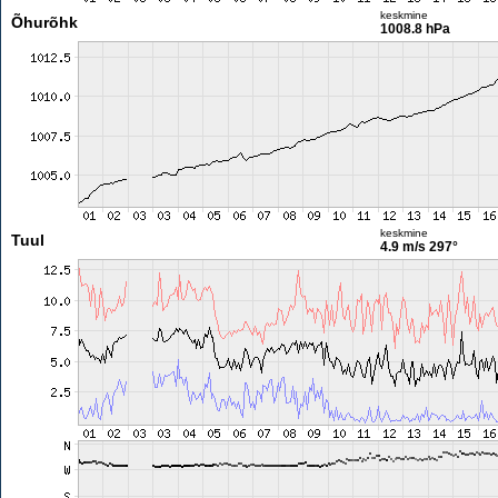
keskmine
Õhurõhk
1008.8 hPa
keskmine
Tuul
4.9 m/s
297°