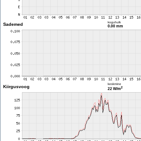
koguhulk
Sademed
0.00 mm
keskmine
Kiirgusvoog
2
22 W/m