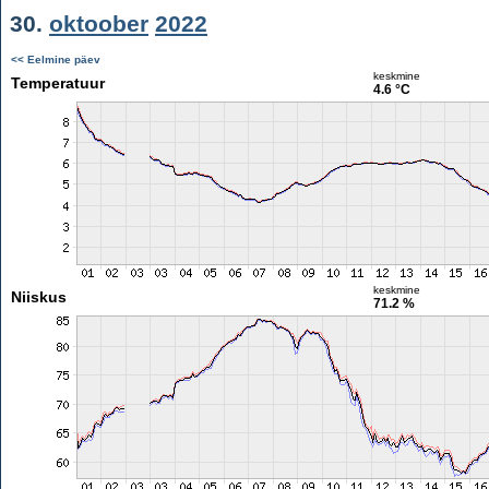
30.
oktoober
2022
<< Eelmine päev
keskmine
Temperatuur
4.6 °C
keskmine
Niiskus
71.2 %