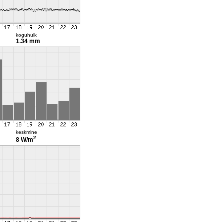
koguhulk
1.34 mm
keskmine
2
8 W/m