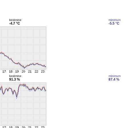
keskmine
miinimum
-4.7 °C
-5.5 °C
keskmine
miinimum
91.3 %
87.4 %