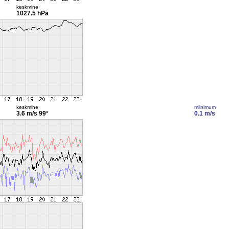
keskmine
1027.5 hPa
keskmine
miinimum
3.6 m/s
99°
0.1 m/s