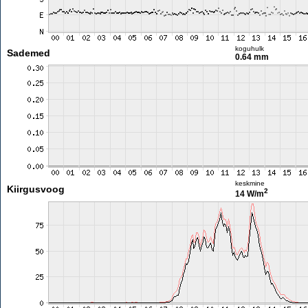
koguhulk
Sademed
0.64 mm
keskmine
Kiirgusvoog
2
14 W/m