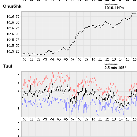
keskmine
Õhurõhk
1016.1 hPa
keskmine
Tuul
2.5 m/s
105°