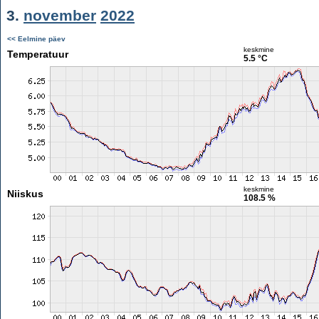
3.
november
2022
<< Eelmine päev
keskmine
Temperatuur
5.5 °C
keskmine
Niiskus
108.5 %