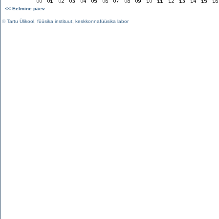
<< Eelmine päev
©
Tartu Ülikool
,
füüsika instituut
,
keskkonnafüüsika labor