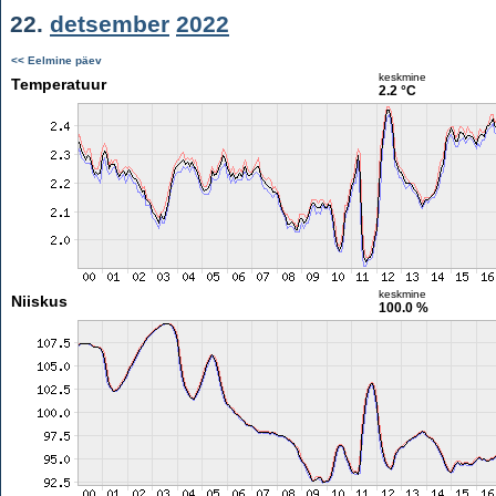
22.
detsember
2022
<< Eelmine päev
keskmine
Temperatuur
2.2 °C
keskmine
Niiskus
100.0 %