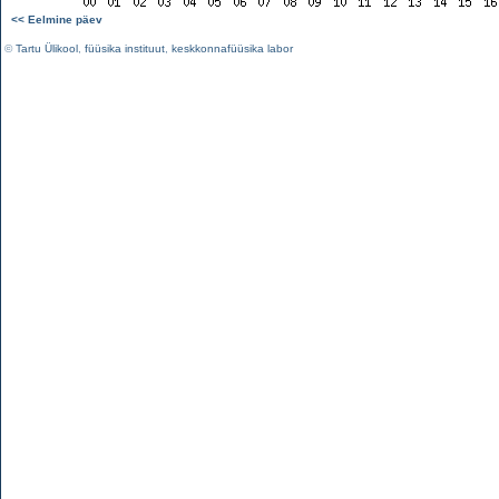
<< Eelmine päev
©
Tartu Ülikool
,
füüsika instituut
,
keskkonnafüüsika labor