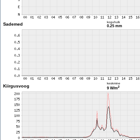
koguhulk
Sademed
0.25 mm
keskmine
Kiirgusvoog
2
9 W/m