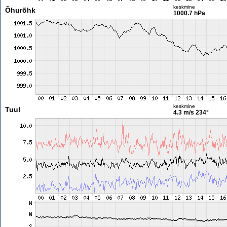
keskmine
Õhurõhk
1000.7 hPa
keskmine
Tuul
4.3 m/s
234°