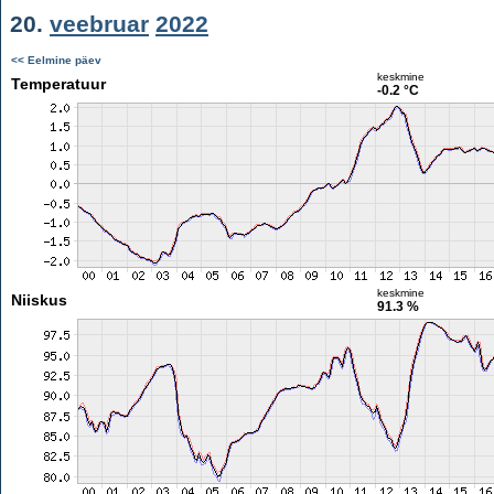
20.
veebruar
2022
<< Eelmine päev
keskmine
Temperatuur
-0.2 °C
keskmine
Niiskus
91.3 %