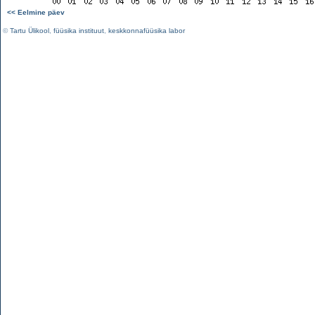
<< Eelmine päev
©
Tartu Ülikool
,
füüsika instituut
,
keskkonnafüüsika labor