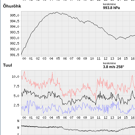
keskmine
Õhurõhk
993.8 hPa
keskmine
Tuul
3.8 m/s
258°