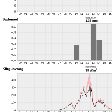
koguhulk
Sademed
1.38 mm
keskmine
Kiirgusvoog
2
38 W/m