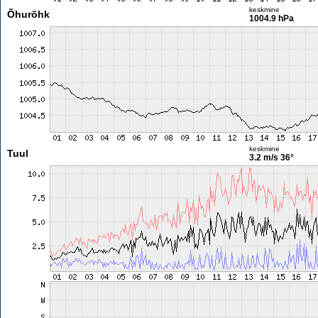
keskmine
Õhurõhk
1004.9 hPa
keskmine
Tuul
3.2 m/s
36°