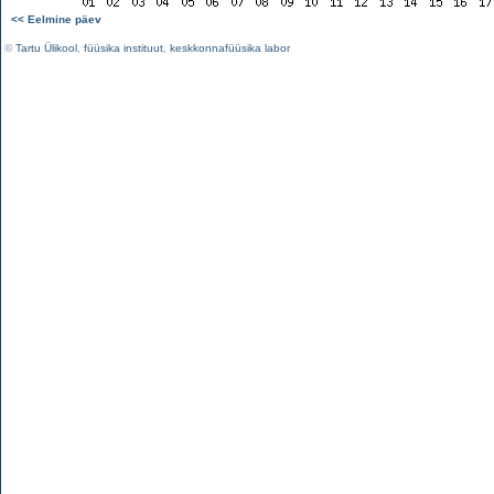
<< Eelmine päev
©
Tartu Ülikool
,
füüsika instituut
,
keskkonnafüüsika labor