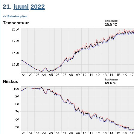
21.
juuni
2022
<< Eelmine päev
keskmine
Temperatuur
15.5 °C
keskmine
Niiskus
69.6 %