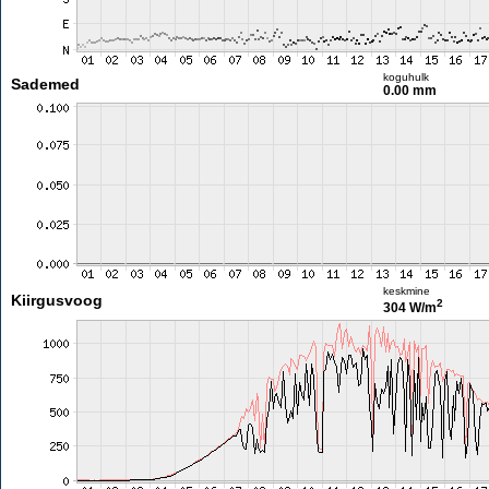
koguhulk
Sademed
0.00 mm
keskmine
Kiirgusvoog
2
304 W/m