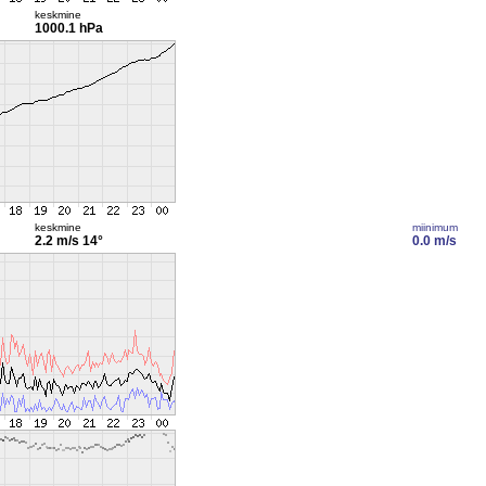
keskmine
1000.1 hPa
keskmine
miinimum
2.2 m/s
14°
0.0 m/s