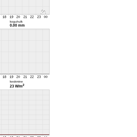
koguhulk
0.00 mm
keskmine
2
23 W/m