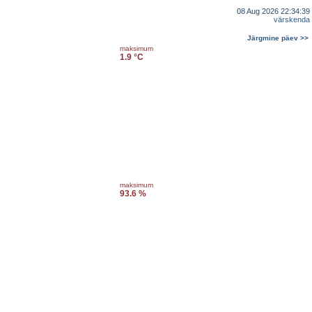
08 Aug 2026 22:34:39
värskenda
Järgmine päev >>
maksimum
1.9 °C
maksimum
93.6 %