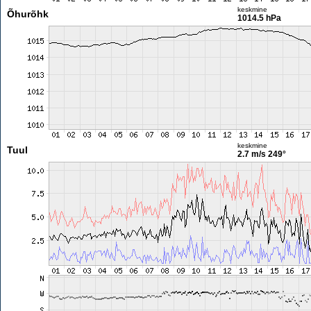
keskmine
Õhurõhk
1014.5 hPa
keskmine
Tuul
2.7 m/s
249°