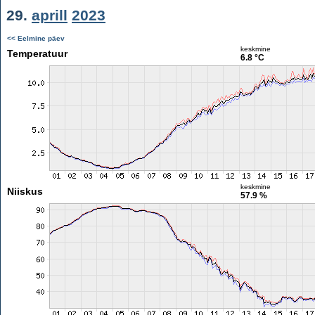
29.
aprill
2023
<< Eelmine päev
keskmine
Temperatuur
6.8 °C
keskmine
Niiskus
57.9 %