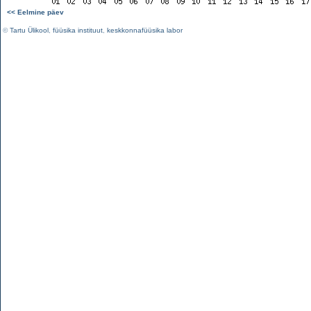
<< Eelmine päev
©
Tartu Ülikool
,
füüsika instituut
,
keskkonnafüüsika labor