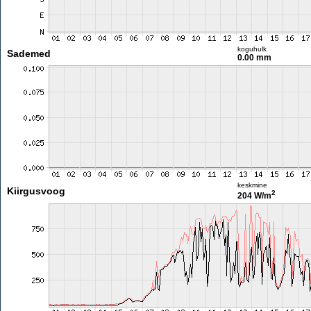
koguhulk
Sademed
0.00 mm
keskmine
Kiirgusvoog
2
204 W/m