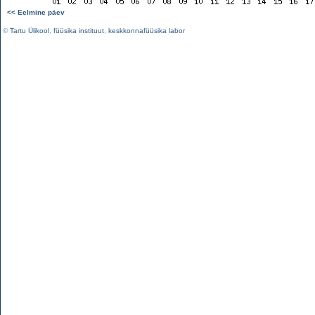
<< Eelmine päev
©
Tartu Ülikool
,
füüsika instituut
,
keskkonnafüüsika labor