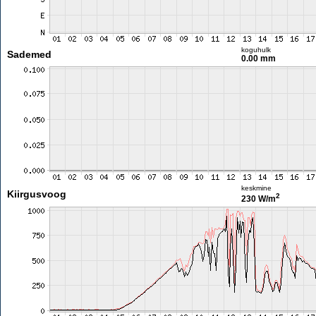
koguhulk
Sademed
0.00 mm
keskmine
Kiirgusvoog
2
230 W/m