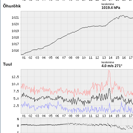
keskmine
Õhurõhk
1019.4 hPa
keskmine
Tuul
4.0 m/s
271°