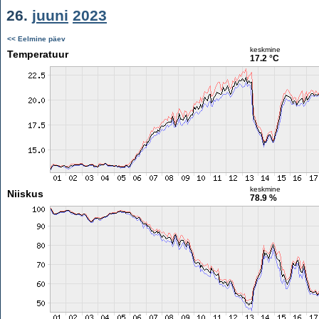
26.
juuni
2023
<< Eelmine päev
keskmine
Temperatuur
17.2 °C
keskmine
Niiskus
78.9 %