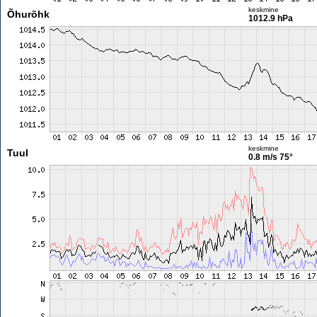
keskmine
Õhurõhk
1012.9 hPa
keskmine
Tuul
0.8 m/s
75°