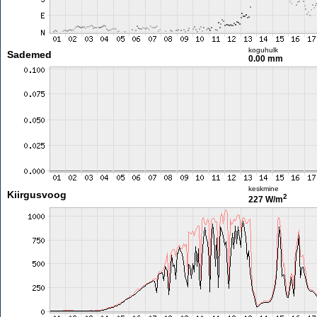
koguhulk
Sademed
0.00 mm
keskmine
Kiirgusvoog
2
227 W/m