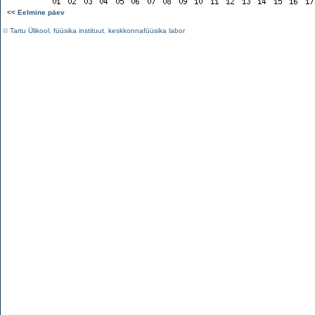
<< Eelmine päev
©
Tartu Ülikool
,
füüsika instituut
,
keskkonnafüüsika labor