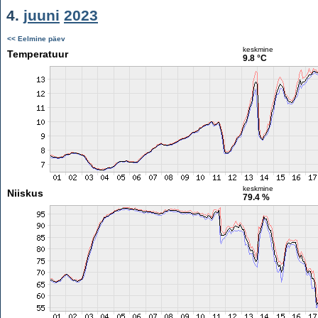
4.
juuni
2023
<< Eelmine päev
keskmine
Temperatuur
9.8 °C
keskmine
Niiskus
79.4 %