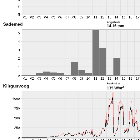
koguhulk
Sademed
14.16 mm
keskmine
Kiirgusvoog
2
135 W/m