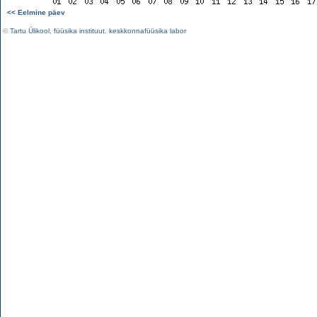
<< Eelmine päev
©
Tartu Ülikool
,
füüsika instituut
,
keskkonnafüüsika labor