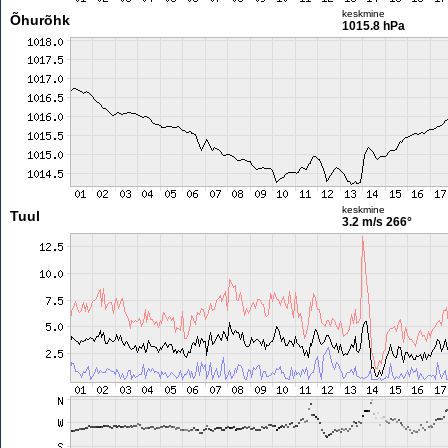
keskmine
Õhurõhk
1015.8 hPa
keskmine
Tuul
3.2 m/s
266°