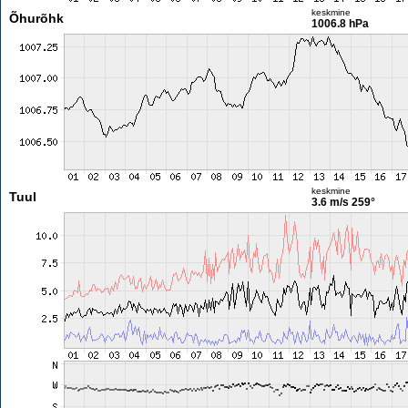
keskmine
Õhurõhk
1006.8 hPa
keskmine
Tuul
3.6 m/s
259°