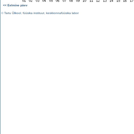
<< Eelmine päev
©
Tartu Ülikool
,
füüsika instituut
,
keskkonnafüüsika labor