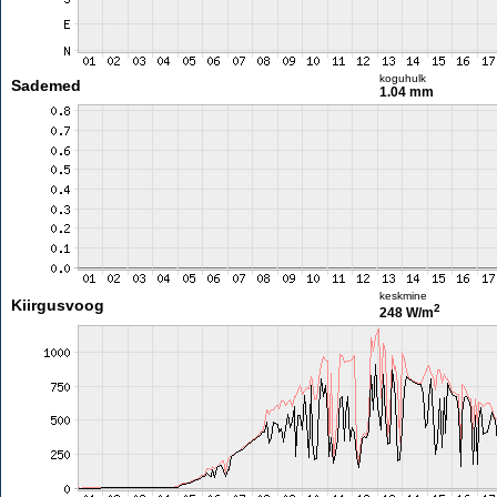
koguhulk
Sademed
1.04 mm
keskmine
Kiirgusvoog
2
248 W/m