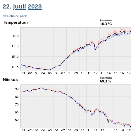
22.
juuli
2023
<< Eelmine päev
keskmine
Temperatuur
16.3 °C
keskmine
Niiskus
69.3 %