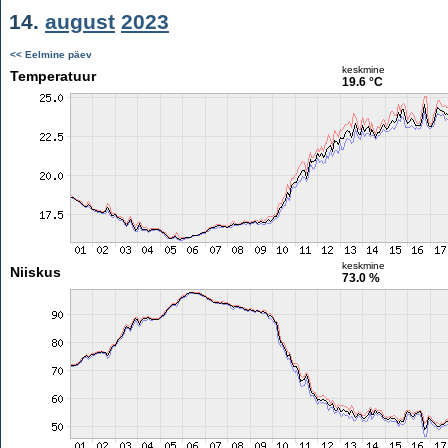
14.
august
2023
<< Eelmine päev
keskmine
Temperatuur
19.6 °C
keskmine
Niiskus
73.0 %