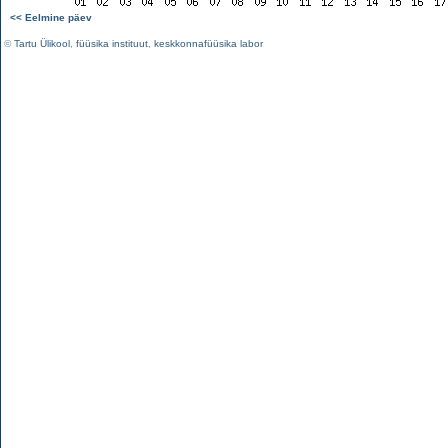
<< Eelmine päev
©
Tartu Ülikool
,
füüsika instituut
,
keskkonnafüüsika labor