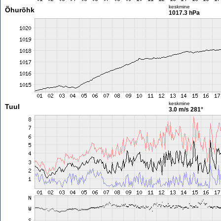
keskmine
Õhurõhk
1017.3 hPa
keskmine
Tuul
3.0 m/s
281°