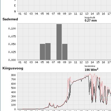
koguhulk
Sademed
0.27 mm
keskmine
Kiirgusvoog
2
196 W/m