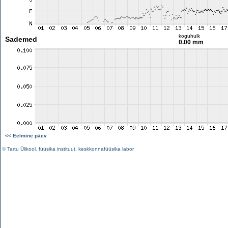
koguhulk
Sademed
0.00 mm
<< Eelmine päev
©
Tartu Ülikool
,
füüsika instituut
,
keskkonnafüüsika labor