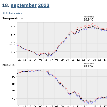
18.
september
2023
<< Eelmine päev
keskmine
Temperatuur
10.9 °C
keskmine
Niiskus
78.7 %