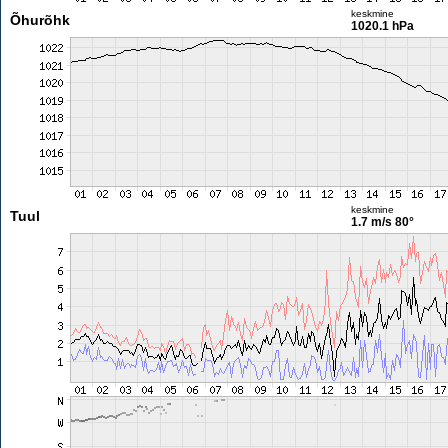
keskmine
Õhurõhk
1020.1 hPa
keskmine
Tuul
1.7 m/s
80°