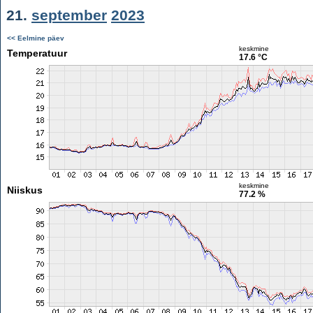
21.
september
2023
<< Eelmine päev
keskmine
Temperatuur
17.6 °C
keskmine
Niiskus
77.2 %