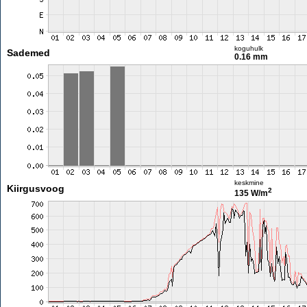
koguhulk
Sademed
0.16 mm
keskmine
Kiirgusvoog
2
135 W/m