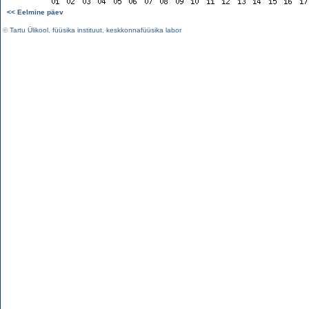
<< Eelmine päev
©
Tartu Ülikool
,
füüsika instituut
,
keskkonnafüüsika labor