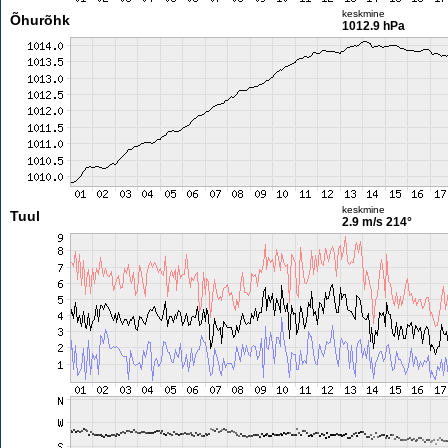
keskmine
Õhurõhk
1012.9 hPa
keskmine
Tuul
2.9 m/s
214°