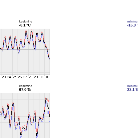
keskmine
miinim
-0.1 °C
-16.0 
keskmine
miinim
67.0 %
22.1 