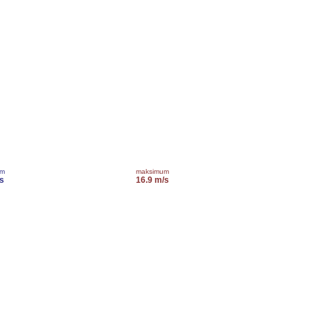
um
maksimum
s
16.9 m/s