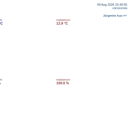
09 Aug 2026 15:49:55
värskenda
Järgmine kuu >>
um
maksimum
°C
12.9 °C
um
maksimum
%
100.0 %