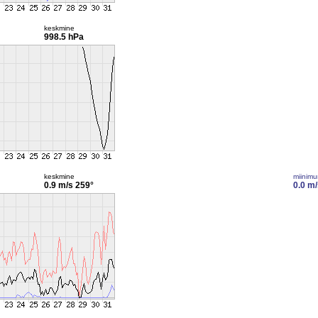
keskmine
998.5 hPa
keskmine
miinim
0.9 m/s
259°
0.0 m/