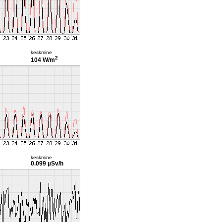
keskmine
2
104 W/m
keskmine
0.099 µSv/h