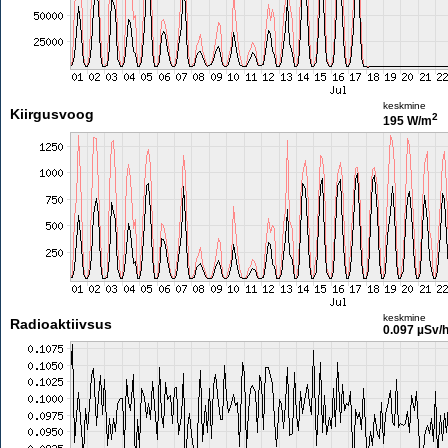
keskmine
Kiirgusvoog
2
195 W/m
keskmine
Radioaktiivsus
0.097 µSv/