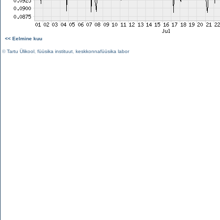
<< Eelmine kuu
©
Tartu Ülikool
,
füüsika instituut
,
keskkonnafüüsika labor