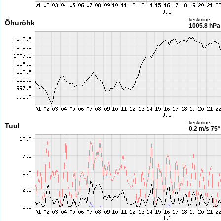
keskmine
Õhurõhk
1005.8 hPa
keskmine
Tuul
0.2 m/s
75°