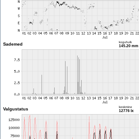
koguhulk
Sademed
145.20 mm
keskmine
Valgustatus
12776 lx