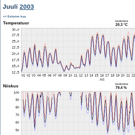
Juuli
2003
<< Eelmine kuu
keskmine
Temperatuur
20.3 °C
keskmine
Niiskus
79.4 %