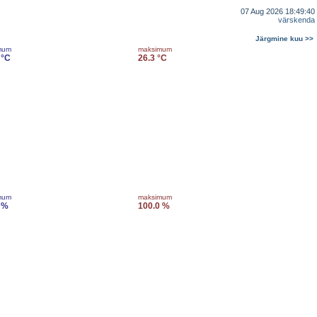
07 Aug 2026 18:49:40
värskenda
Järgmine kuu >>
mum
maksimum
 °C
26.3 °C
mum
maksimum
 %
100.0 %