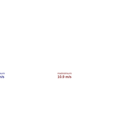
mum
maksimum
m/s
10.9 m/s