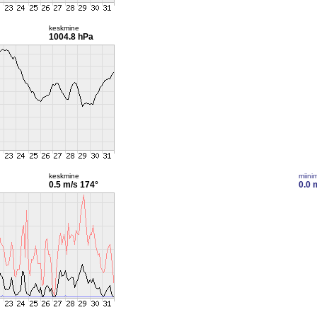
keskmine
1004.8 hPa
keskmine
miini
0.5 m/s
174°
0.0 