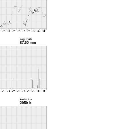
koguhulk
87.60 mm
keskmine
2959 lx