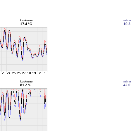
keskmine
miini
17.4 °C
10.3
keskmine
miini
81.2 %
42.0