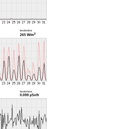
keskmine
2
265 W/m
keskmine
0.099 µSv/h