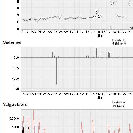
koguhulk
Sademed
5.80 mm
keskmine
Valgustatus
1914 lx