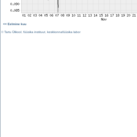
<< Eelmine kuu
©
Tartu Ülikool
,
füüsika instituut
,
keskkonnafüüsika labor