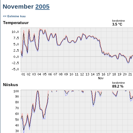
November
2005
<< Eelmine kuu
keskmine
Temperatuur
3.5 °C
keskmine
Niiskus
89.2 %