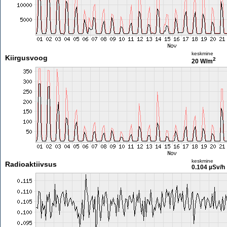
keskmine
Kiirgusvoog
2
20 W/m
keskmine
Radioaktiivsus
0.104 µSv/h