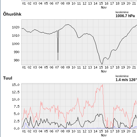
keskmine
Õhurõhk
1006.7 hPa
keskmine
Tuul
1.4 m/s
126°