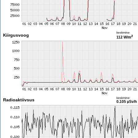
keskmine
Kiirgusvoog
2
112 W/m
keskmine
Radioaktiivsus
0.105 µSv/h