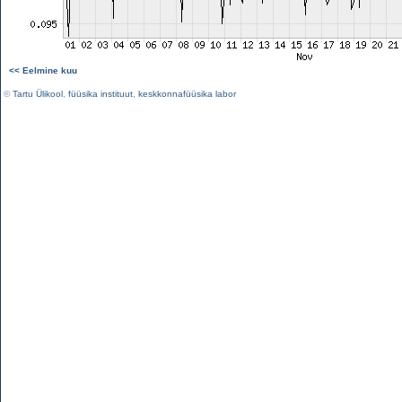
<< Eelmine kuu
©
Tartu Ülikool
,
füüsika instituut
,
keskkonnafüüsika labor