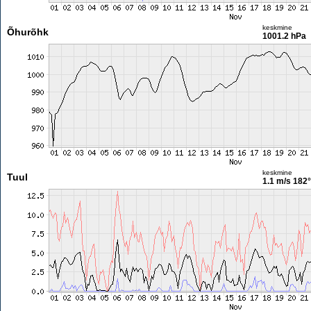
keskmine
Õhurõhk
1001.2 hPa
keskmine
Tuul
1.1 m/s
182°