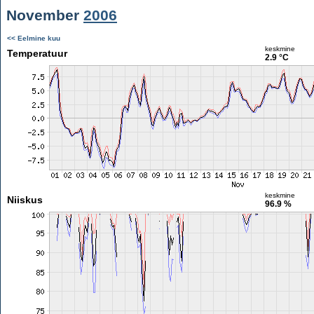
November
2006
<< Eelmine kuu
keskmine
Temperatuur
2.9 °C
keskmine
Niiskus
96.9 %