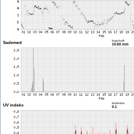
koguhulk
Sademed
10.60 mm
keskmine
UV indeks
0.1