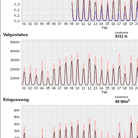
keskmine
Valgustatus
8311 lx
keskmine
Kiirgusvoog
2
88 W/m