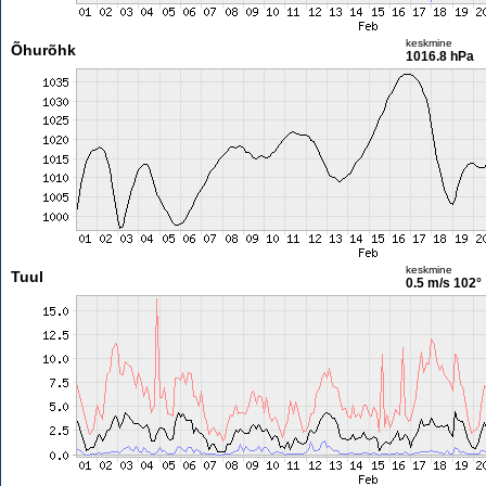
keskmine
Õhurõhk
1016.8 hPa
keskmine
Tuul
0.5 m/s
102°