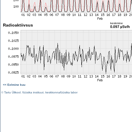
keskmine
Radioaktiivsus
0.097 µSv/h
<< Eelmine kuu
©
Tartu Ülikool
,
füüsika instituut
,
keskkonnafüüsika labor