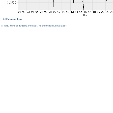
<< Eelmine kuu
©
Tartu Ülikool
,
füüsika instituut
,
keskkonnafüüsika labor