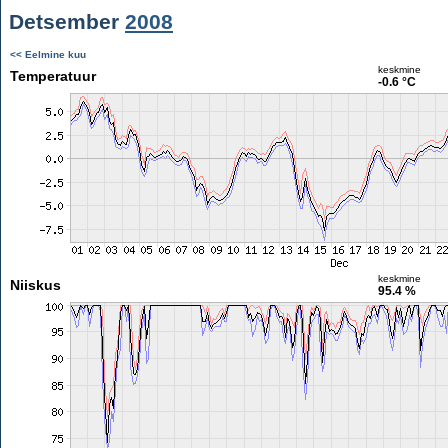
Detsember
2008
<< Eelmine kuu
keskmine
Temperatuur
-0.6 °C
keskmine
Niiskus
95.4 %