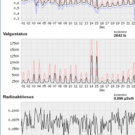
keskmine
Valgustatus
2642 lx
keskmine
Radioaktiivsus
0.096 µSv/h