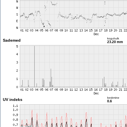
koguhulk
Sademed
23.20 mm
keskmine
UV indeks
0.6