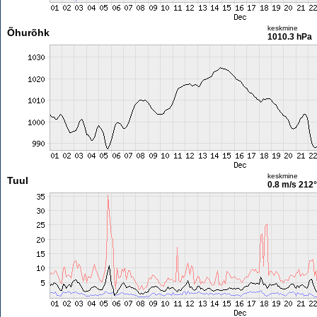
keskmine
Õhurõhk
1010.3 hPa
keskmine
Tuul
0.8 m/s
212°