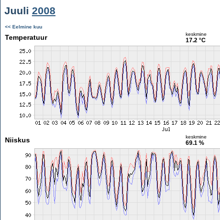
Juuli
2008
<< Eelmine kuu
keskmine
Temperatuur
17.2 °C
keskmine
Niiskus
69.1 %