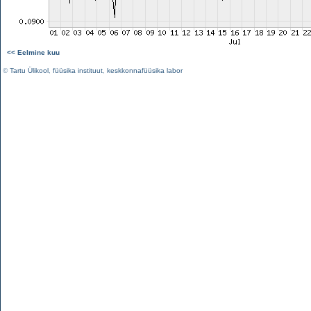
<< Eelmine kuu
©
Tartu Ülikool
,
füüsika instituut
,
keskkonnafüüsika labor