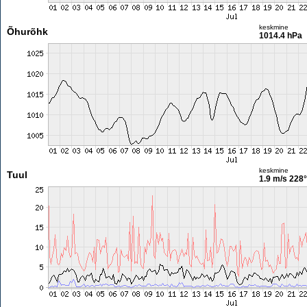
keskmine
Õhurõhk
1014.4 hPa
keskmine
Tuul
1.9 m/s
228°