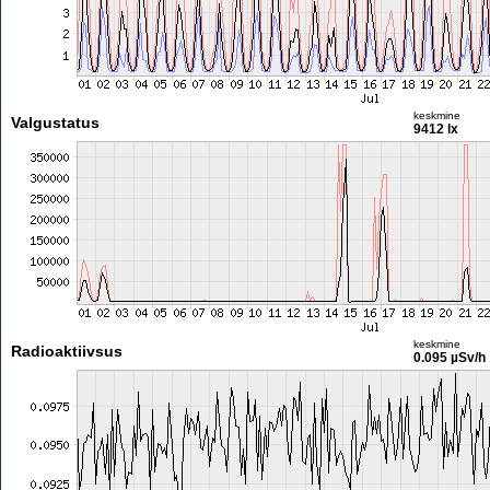
keskmine
Valgustatus
9412 lx
keskmine
Radioaktiivsus
0.095 µSv/h