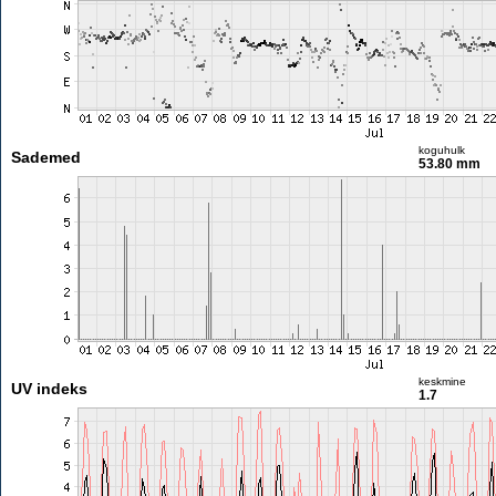
koguhulk
Sademed
53.80 mm
keskmine
UV indeks
1.7