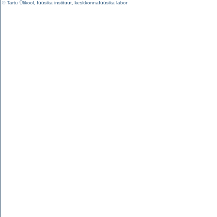
©
Tartu Ülikool
,
füüsika instituut
,
keskkonnafüüsika labor