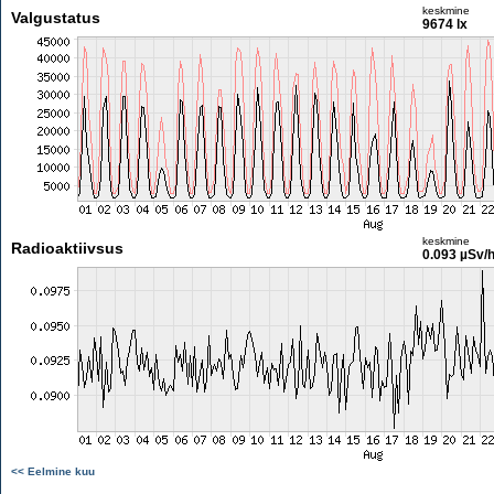
keskmine
Valgustatus
9674 lx
keskmine
Radioaktiivsus
0.093 µSv/
<< Eelmine kuu