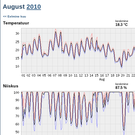
August
2010
<< Eelmine kuu
keskmine
Temperatuur
18.3 °C
keskmine
Niiskus
87.5 %