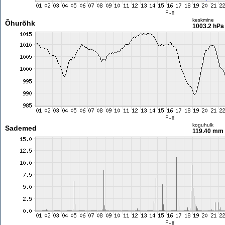
keskmine
Õhurõhk
1003.2 hPa
koguhulk
Sademed
119.40 mm