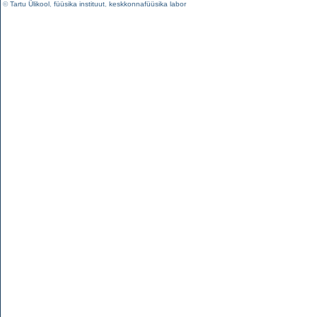
©
Tartu Ülikool
,
füüsika instituut
,
keskkonnafüüsika labor