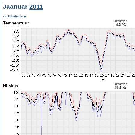
Jaanuar
2011
<< Eelmine kuu
keskmine
Temperatuur
-4.2 °C
keskmine
Niiskus
95.6 %