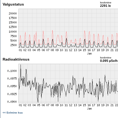
keskmine
Valgustatus
2291 lx
keskmine
Radioaktiivsus
0.095 µSv/h
<< Eelmine kuu