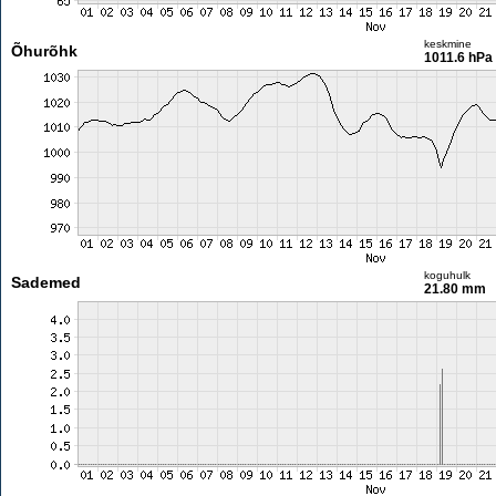
keskmine
Õhurõhk
1011.6 hPa
koguhulk
Sademed
21.80 mm