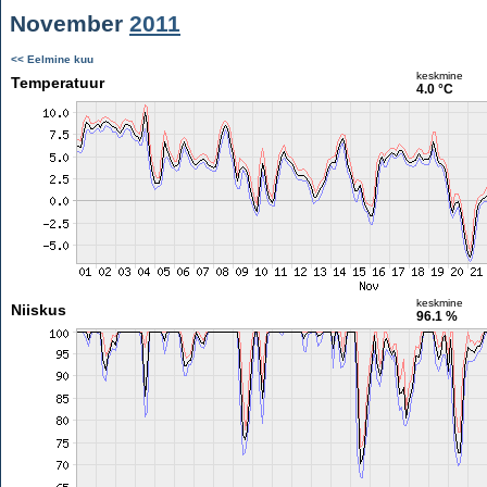
November
2011
<< Eelmine kuu
keskmine
Temperatuur
4.0 °C
keskmine
Niiskus
96.1 %