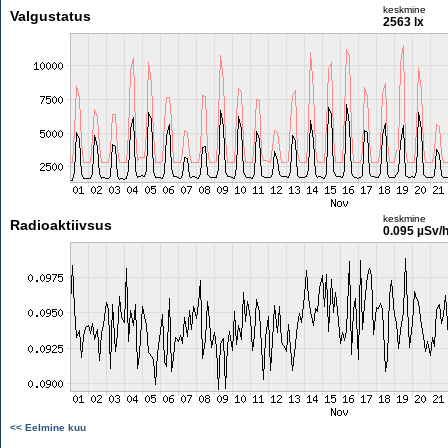
keskmine
Valgustatus
2563 lx
keskmine
Radioaktiivsus
0.095 µSv/
<< Eelmine kuu