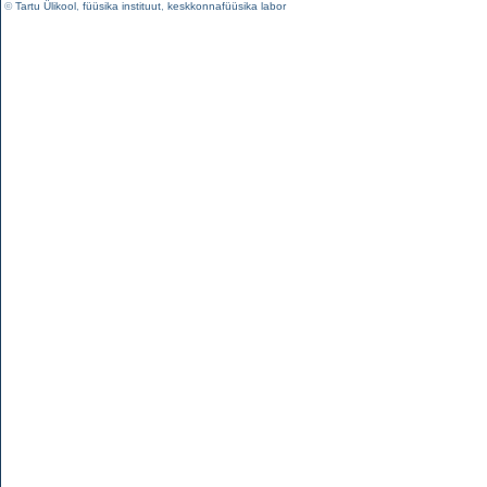
©
Tartu Ülikool
,
füüsika instituut
,
keskkonnafüüsika labor