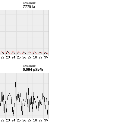
keskmine
7775 lx
keskmine
0.094 µSv/h