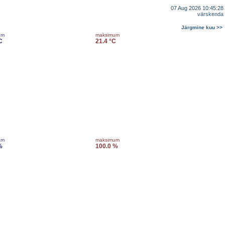
07 Aug 2026 10:45:28
värskenda
Järgmine kuu >>
um
maksimum
C
21.4 °C
um
maksimum
%
100.0 %