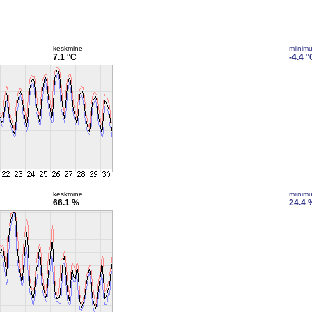
keskmine
miinim
7.1 °C
-4.4 °
keskmine
miinim
66.1 %
24.4 