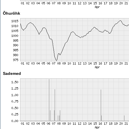
Õhurõhk
Sademed