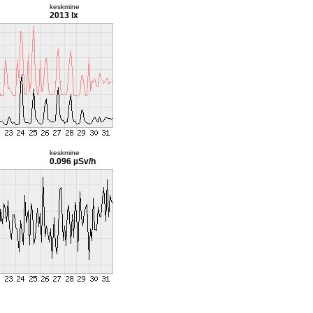
keskmine
2013 lx
keskmine
0.096 µSv/h