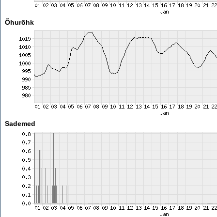
Õhurõhk
Sademed