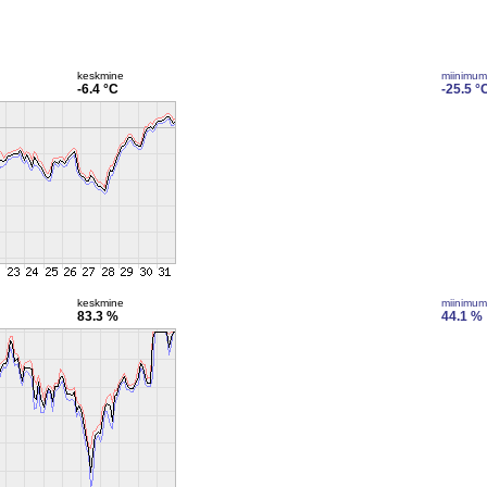
keskmine
miinimum
-6.4 °C
-25.5 °
keskmine
miinimum
83.3 %
44.1 %