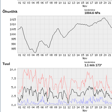
keskmine
Õhurõhk
1004.6 hPa
keskmine
Tuul
1.1 m/s
173°