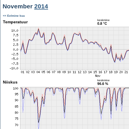
November
2014
<< Eelmine kuu
keskmine
Temperatuur
0.8 °C
keskmine
Niiskus
96.6 %