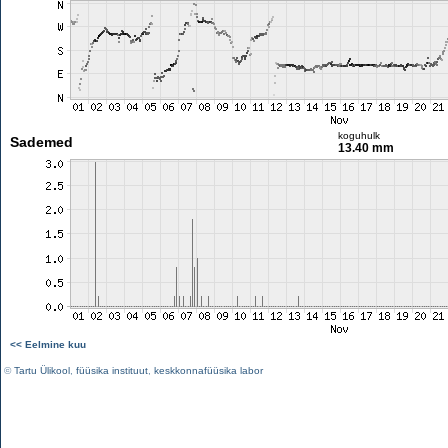
koguhulk
Sademed
13.40 mm
<< Eelmine kuu
©
Tartu Ülikool
,
füüsika instituut
,
keskkonnafüüsika labor