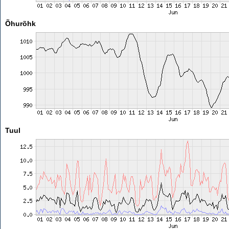
Õhurõhk
Tuul