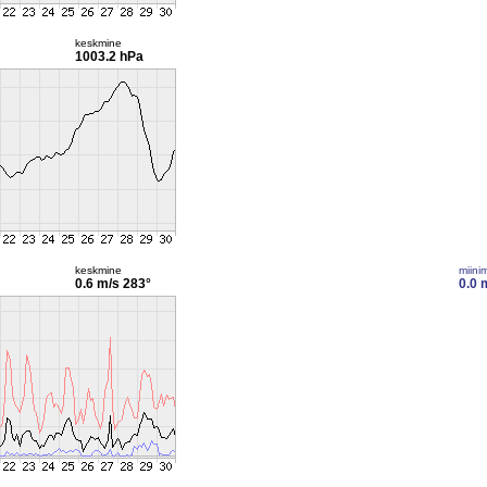
keskmine
1003.2 hPa
keskmine
miini
0.6 m/s
283°
0.0 