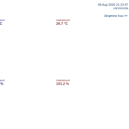
06 Aug 2026 21:23:47
värskenda
Järgmine kuu >>
mum
maksimum
°C
26.7 °C
mum
maksimum
 %
101.2 %