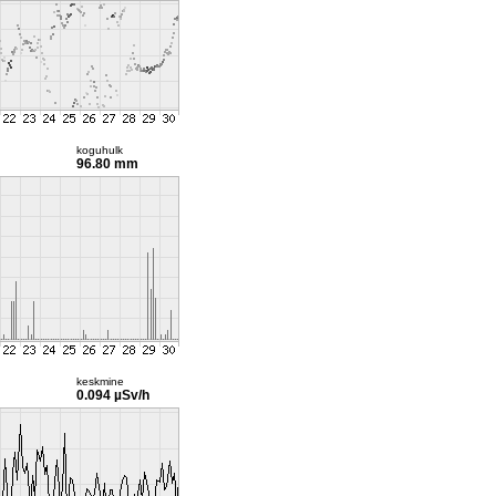
koguhulk
96.80 mm
keskmine
0.094 µSv/h