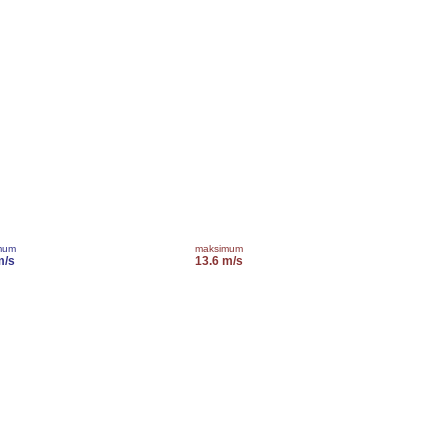
mum
maksimum
m/s
13.6 m/s