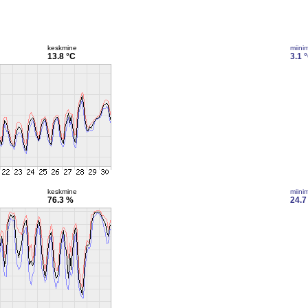
keskmine
miini
13.8 °C
3.1 
keskmine
miini
76.3 %
24.7