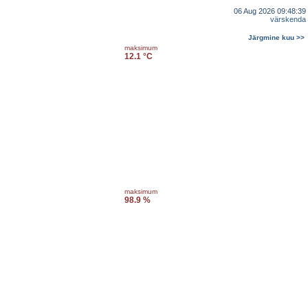
06 Aug 2026 09:48:39
värskenda
Järgmine kuu >>
maksimum
12.1 °C
maksimum
98.9 %