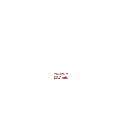
maksimum
23.7 m/s