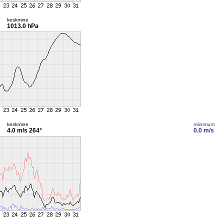
keskmine
1013.0 hPa
keskmine
miinimum
4.0 m/s
264°
0.0 m/s