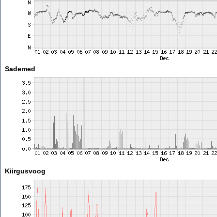
Sademed
Kiirgusvoog