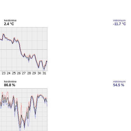
keskmine
miinimum
2.4 °C
-11.7 °C
keskmine
miinimum
86.8 %
54.5 %