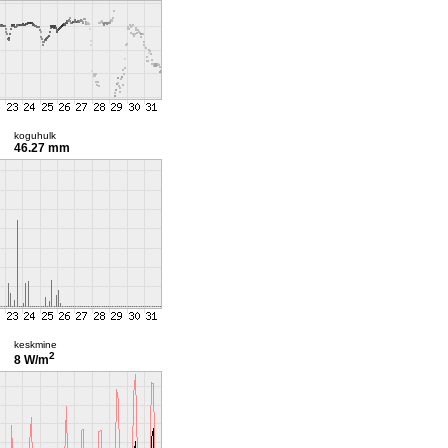
koguhulk
46.27 mm
keskmine
2
8 W/m