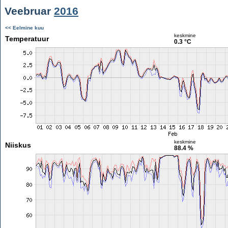
Veebruar
2016
<< Eelmine kuu
keskmine
Temperatuur
0.3 °C
keskmine
Niiskus
88.4 %