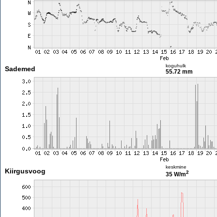
koguhulk
Sademed
55.72 mm
keskmine
Kiirgusvoog
2
35 W/m