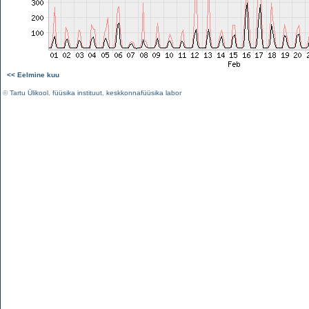
<< Eelmine kuu
©
Tartu Ülikool
,
füüsika instituut
,
keskkonnafüüsika labor