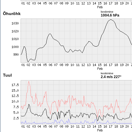
keskmine
Õhurõhk
1004.6 hPa
keskmine
Tuul
2.4 m/s
227°