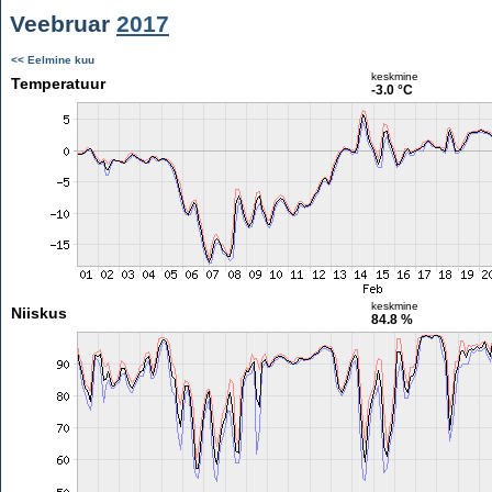
Veebruar
2017
<< Eelmine kuu
keskmine
Temperatuur
-3.0 °C
keskmine
Niiskus
84.8 %