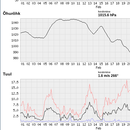
keskmine
Õhurõhk
1015.6 hPa
keskmine
Tuul
1.6 m/s
266°