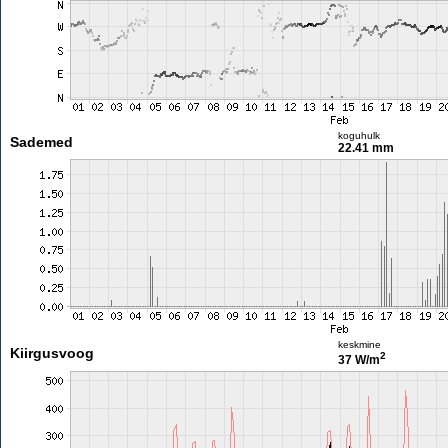
koguhulk
Sademed
22.41 mm
keskmine
Kiirgusvoog
2
37 W/m