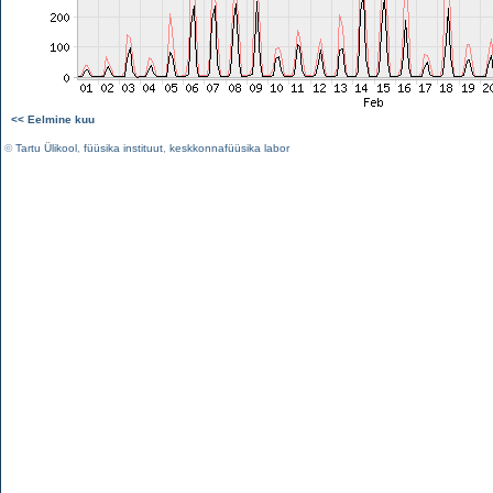
<< Eelmine kuu
©
Tartu Ülikool
,
füüsika instituut
,
keskkonnafüüsika labor