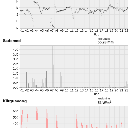
koguhulk
Sademed
55.28 mm
keskmine
Kiirgusvoog
2
51 W/m