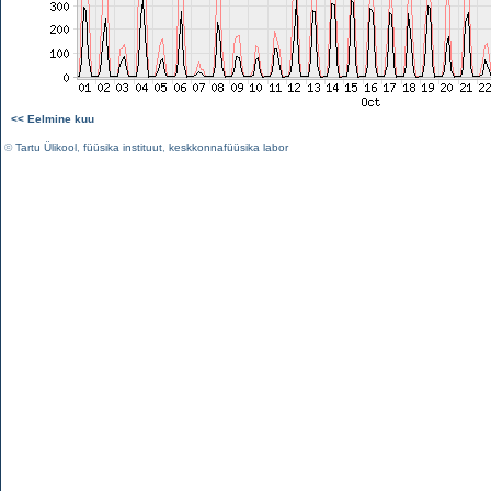
<< Eelmine kuu
©
Tartu Ülikool
,
füüsika instituut
,
keskkonnafüüsika labor