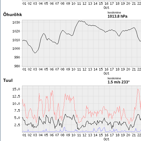
keskmine
Õhurõhk
1013.8 hPa
keskmine
Tuul
1.5 m/s
233°