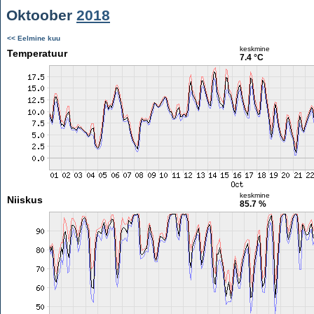
Oktoober
2018
<< Eelmine kuu
keskmine
Temperatuur
7.4 °C
keskmine
Niiskus
85.7 %