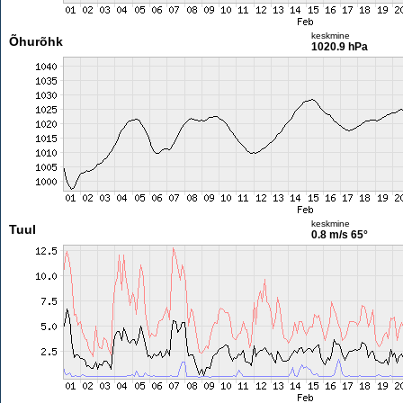
keskmine
Õhurõhk
1020.9 hPa
keskmine
Tuul
0.8 m/s
65°