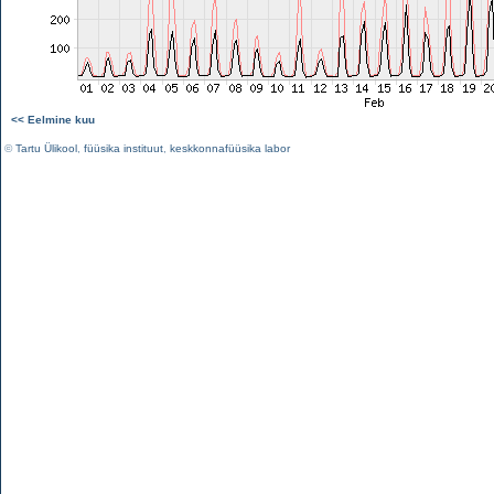
<< Eelmine kuu
©
Tartu Ülikool
,
füüsika instituut
,
keskkonnafüüsika labor