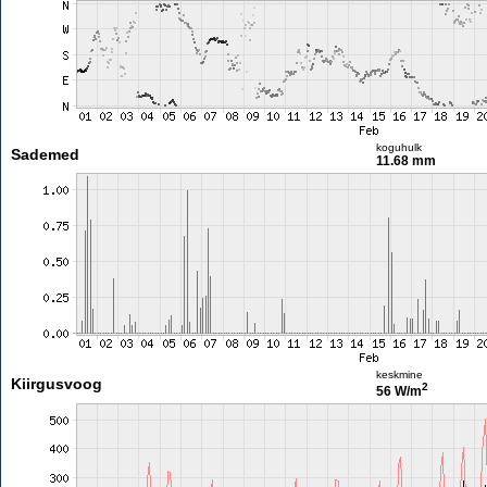
koguhulk
Sademed
11.68 mm
keskmine
Kiirgusvoog
2
56 W/m