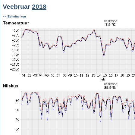
Veebruar
2018
<< Eelmine kuu
keskmine
Temperatuur
-7.9 °C
keskmine
Niiskus
85.9 %