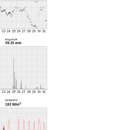
koguhulk
59.35 mm
keskmine
2
183 W/m