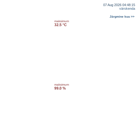
07 Aug 2026 04:48:15
värskenda
Järgmine kuu >>
maksimum
32.5 °C
maksimum
99.0 %