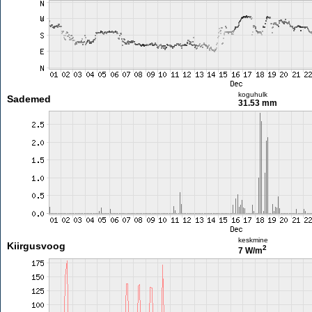
koguhulk
Sademed
31.53 mm
keskmine
Kiirgusvoog
2
7 W/m