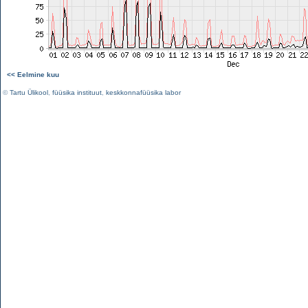
<< Eelmine kuu
©
Tartu Ülikool
,
füüsika instituut
,
keskkonnafüüsika labor