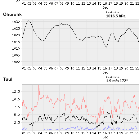
keskmine
Õhurõhk
1016.5 hPa
keskmine
Tuul
1.9 m/s
172°