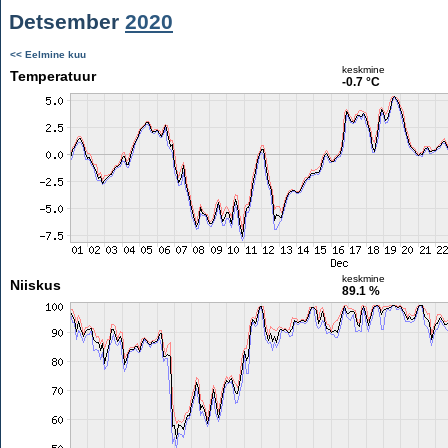
Detsember
2020
<< Eelmine kuu
keskmine
Temperatuur
-0.7 °C
keskmine
Niiskus
89.1 %