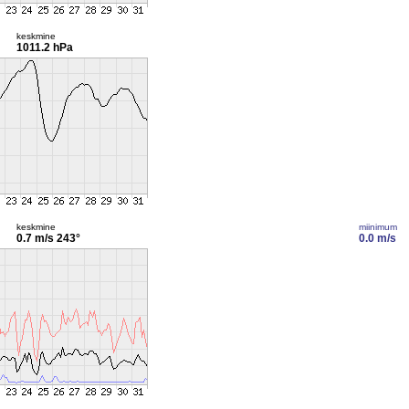
keskmine
1011.2 hPa
keskmine
miinimum
0.7 m/s
243°
0.0 m/s