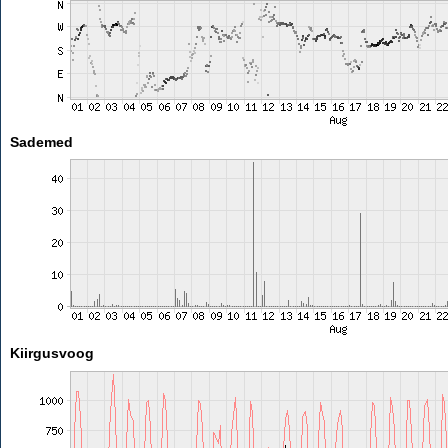
Sademed
Kiirgusvoog