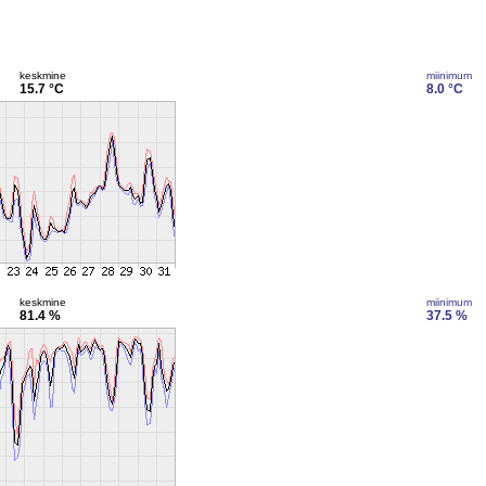
keskmine
miinimum
15.7 °C
8.0 °C
keskmine
miinimum
81.4 %
37.5 %