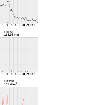
koguhulk
163.95 mm
keskmine
2
135 W/m