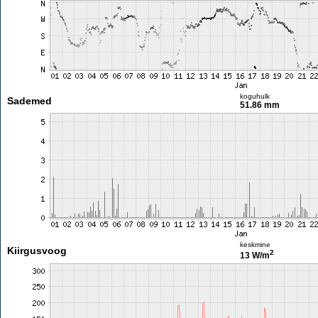
koguhulk
Sademed
51.86 mm
keskmine
Kiirgusvoog
2
13 W/m