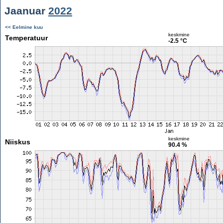
Jaanuar
2022
<< Eelmine kuu
keskmine
Temperatuur
-2.5 °C
keskmine
Niiskus
90.4 %