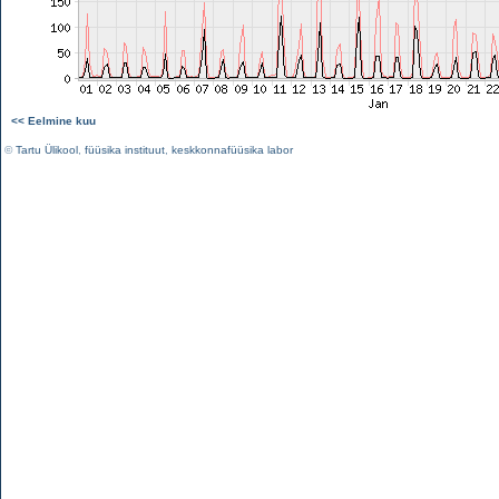
<< Eelmine kuu
©
Tartu Ülikool
,
füüsika instituut
,
keskkonnafüüsika labor