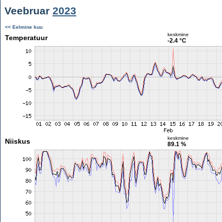
Veebruar
2023
<< Eelmine kuu
keskmine
Temperatuur
-2.4 °C
keskmine
Niiskus
89.1 %