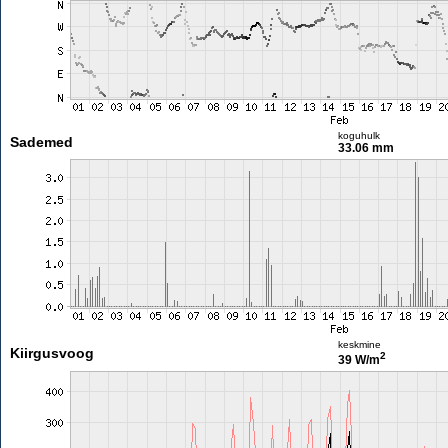
koguhulk
Sademed
33.06 mm
keskmine
Kiirgusvoog
2
39 W/m