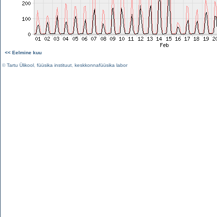
<< Eelmine kuu
©
Tartu Ülikool
,
füüsika instituut
,
keskkonnafüüsika labor