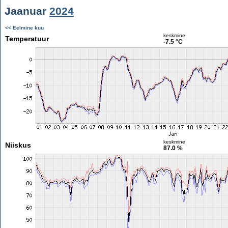
Jaanuar
2024
<< Eelmine kuu
keskmine
Temperatuur
-7.5 °C
keskmine
Niiskus
87.0 %