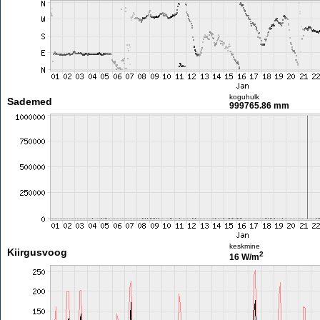
koguhulk
Sademed
999765.86 mm
keskmine
Kiirgusvoog
2
16 W/m