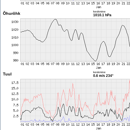
keskmine
Õhurõhk
1010.1 hPa
keskmine
Tuul
0.6 m/s
234°