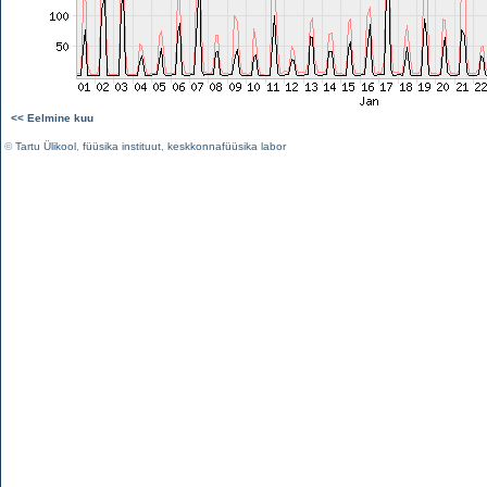
<< Eelmine kuu
©
Tartu Ülikool
,
füüsika instituut
,
keskkonnafüüsika labor