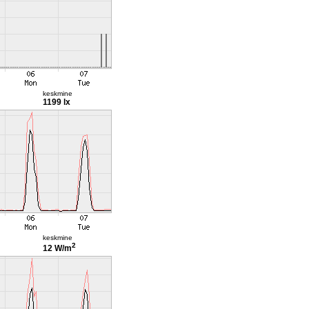
keskmine
1199 lx
keskmine
2
12 W/m