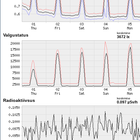
keskmine
Valgustatus
3672 lx
keskmine
Radioaktiivsus
0.097 µSv/h