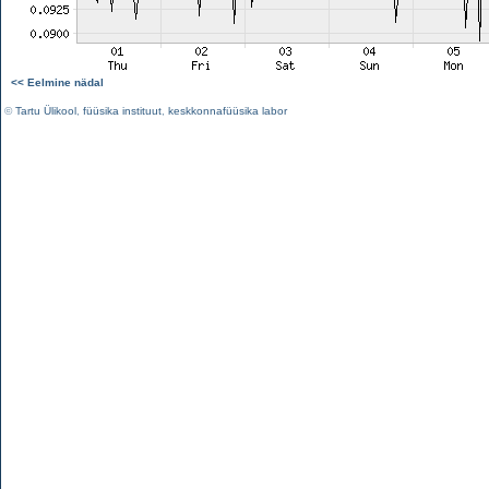
<< Eelmine nädal
©
Tartu Ülikool
,
füüsika instituut
,
keskkonnafüüsika labor