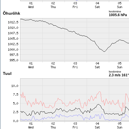
keskmine
Õhurõhk
1005.6 hPa
keskmine
Tuul
2.3 m/s
161°