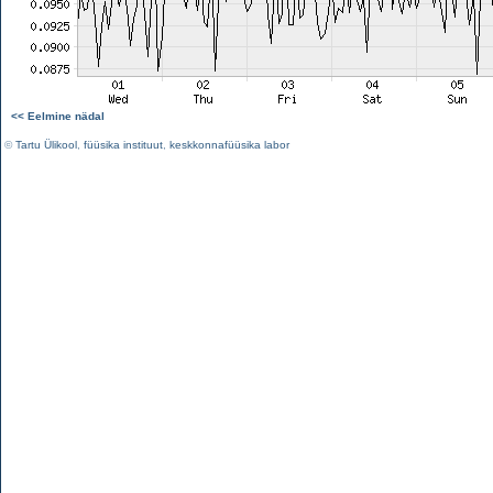
<< Eelmine nädal
©
Tartu Ülikool
,
füüsika instituut
,
keskkonnafüüsika labor