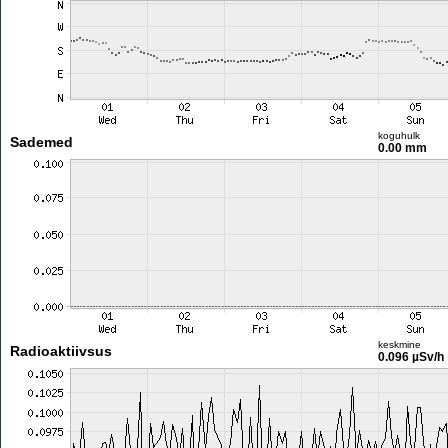
koguhulk
Sademed
0.00 mm
keskmine
Radioaktiivsus
0.096 µSv/h