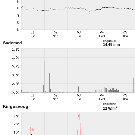
koguhulk
Sademed
14.49 mm
keskmine
Kiirgusvoog
2
12 W/m