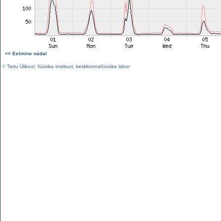
<< Eelmine nädal
©
Tartu Ülikool
,
füüsika instituut
,
keskkonnafüüsika labor