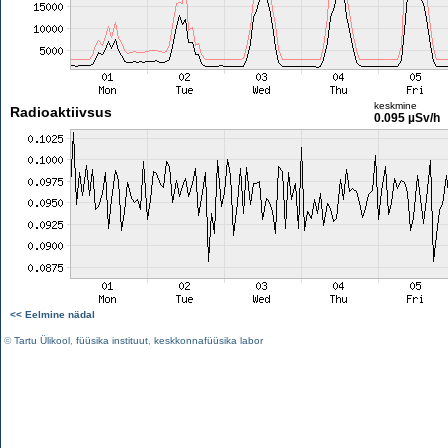
keskmine
Radioaktiivsus
0.095 µSv/h
<< Eelmine nädal
©
Tartu Ülikool
,
füüsika instituut
,
keskkonnafüüsika labor