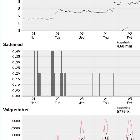
koguhulk
Sademed
4.60 mm
keskmine
Valgustatus
5779 lx