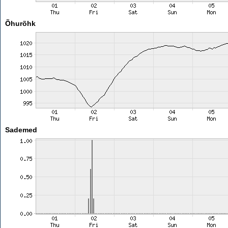
Õhurõhk
Sademed