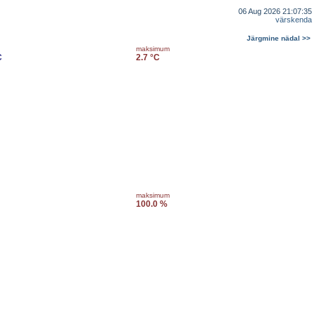
06 Aug 2026 21:07:35
värskenda
Järgmine nädal >>
maksimum
C
2.7 °C
maksimum
100.0 %