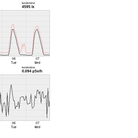
keskmine
4595 lx
keskmine
0.094 µSv/h