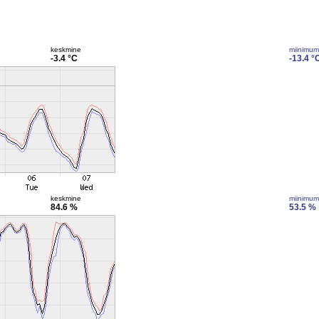
keskmine
miinimum
-3.4 °C
-13.4 °
keskmine
miinimum
84.6 %
53.5 %